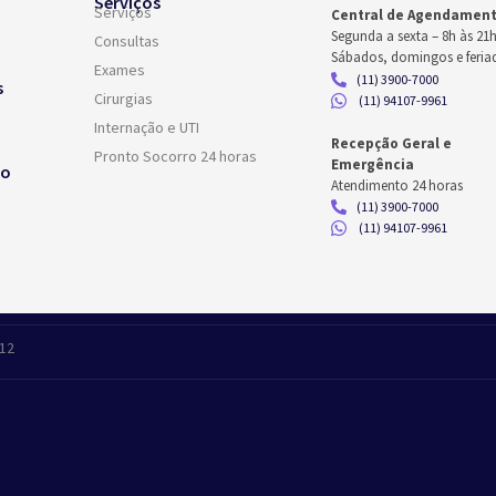
Serviços
Serviços
Central de Agendamen
Segunda a sexta –
8h às 21
Consultas
Sábados, domingos e feria
Exames
(11) 3900-7000
s
Cirurgias
(11) 94107-9961
Internação e UTI
Recepção Geral e
Pronto Socorro 24 horas
Emergência
co
Atendimento 24 horas
(11) 3900-7000
(11) 94107-9961
412