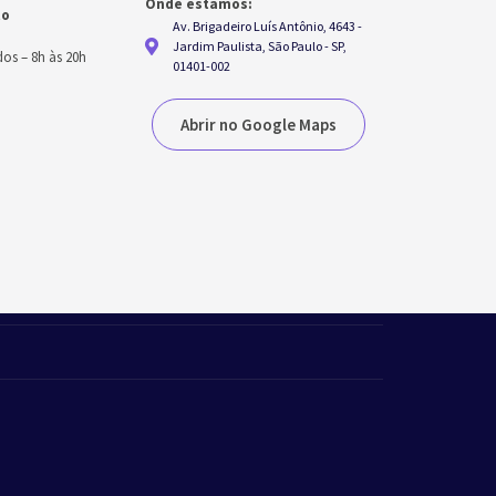
Onde estamos:
to
Av. Brigadeiro Luís Antônio, 4643 -
h
Jardim Paulista, São Paulo - SP,
dos
–
8h às 20h
01401-002
Abrir no Google Maps