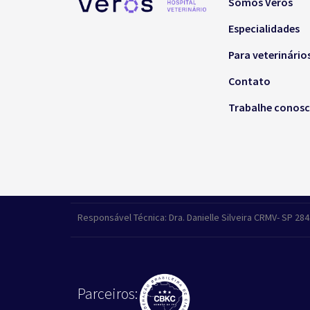
Somos Veros
Especialidades
Para veterinário
Contato
Trabalhe conos
Responsável Técnica: Dra. Danielle Silveira CRMV- SP 28
Parceiros: