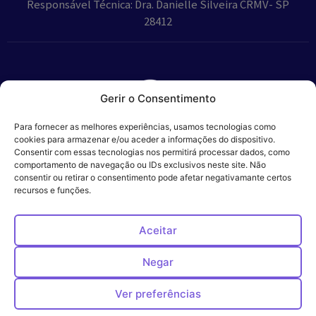
Responsável Técnica: Dra. Danielle Silveira CRMV- SP
28412
Gerir o Consentimento
Parceiros:
Para fornecer as melhores experiências, usamos tecnologias como
cookies para armazenar e/ou aceder a informações do dispositivo.
Consentir com essas tecnologias nos permitirá processar dados, como
comportamento de navegação ou IDs exclusivos neste site. Não
consentir ou retirar o consentimento pode afetar negativamante certos
Veros – Hospital
recursos e funções.
Política de
Cookies
Código
Privacidade
de
Veterinário – ©
Conduta
Ética
2024
Aceitar
Negar
Ver preferências