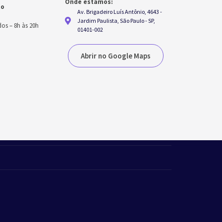
Onde estamos:
to
Av. Brigadeiro Luís Antônio, 4643 -
h
Jardim Paulista, São Paulo - SP,
dos
–
8h às 20h
01401-002
Abrir no Google Maps