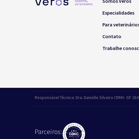
Somos Veros
Especialidades
Para veterinário
Contato
Trabalhe conos
Responsável Técnica: Dra. Danielle Silveira CRMV- SP 28
Parceiros: