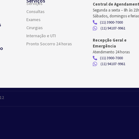
Serviços
Serviços
Central de Agendamen
Segunda a sexta –
8h às 21
Consultas
Sábados, domingos e feria
Exames
(11) 3900-7000
s
Cirurgias
(11) 94107-9961
Internação e UTI
Recepção Geral e
Pronto Socorro 24 horas
Emergência
co
Atendimento 24 horas
(11) 3900-7000
(11) 94107-9961
412