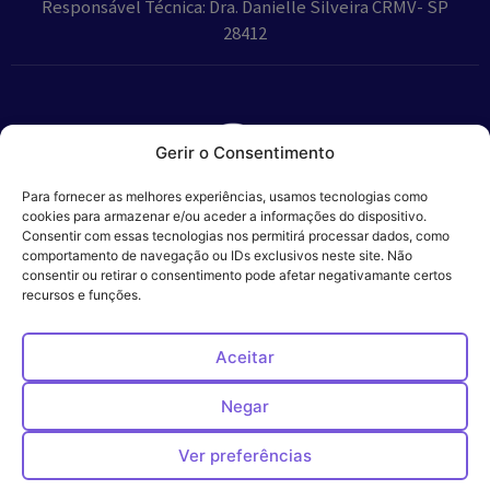
Responsável Técnica: Dra. Danielle Silveira CRMV- SP
28412
Gerir o Consentimento
Parceiros:
Para fornecer as melhores experiências, usamos tecnologias como
cookies para armazenar e/ou aceder a informações do dispositivo.
Consentir com essas tecnologias nos permitirá processar dados, como
comportamento de navegação ou IDs exclusivos neste site. Não
consentir ou retirar o consentimento pode afetar negativamante certos
Veros – Hospital
recursos e funções.
Política de
Cookies
Código
Privacidade
de
Veterinário – ©
Conduta
Ética
2024
Aceitar
Negar
Ver preferências