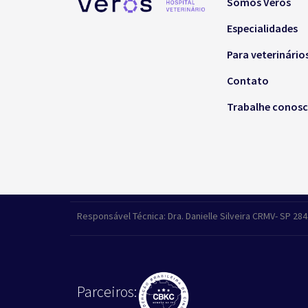
Somos Veros
Especialidades
Para veterinário
Contato
Trabalhe conos
Responsável Técnica: Dra. Danielle Silveira CRMV- SP 28
Parceiros: