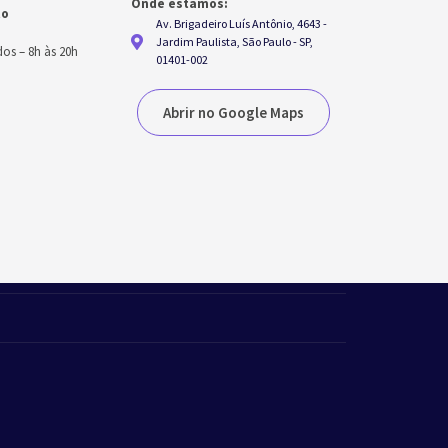
Onde estamos:
to
Av. Brigadeiro Luís Antônio, 4643 -
h
Jardim Paulista, São Paulo - SP,
dos
–
8h às 20h
01401-002
Abrir no Google Maps