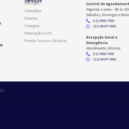
Serviços
Serviços
Central de Agendamen
Segunda a sexta –
8h às 21
Consultas
Sábados, domingos e feria
Exames
(11) 3900-7000
s
Cirurgias
(11) 94107-9961
Internação e UTI
Recepção Geral e
Pronto Socorro 24 horas
Emergência
co
Atendimento 24 horas
(11) 3900-7000
(11) 94107-9961
412