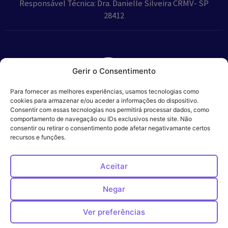
Responsável Técnica: Dra. Danielle Silveira CRMV- SP
28412
Gerir o Consentimento
Parceiros:
Para fornecer as melhores experiências, usamos tecnologias como
cookies para armazenar e/ou aceder a informações do dispositivo.
Consentir com essas tecnologias nos permitirá processar dados, como
comportamento de navegação ou IDs exclusivos neste site. Não
consentir ou retirar o consentimento pode afetar negativamante certos
Veros – Hospital
recursos e funções.
Política de
Cookies
Código
Privacidade
de
Veterinário – ©
Conduta
Ética
2024
Aceitar
Negar
Ver preferências