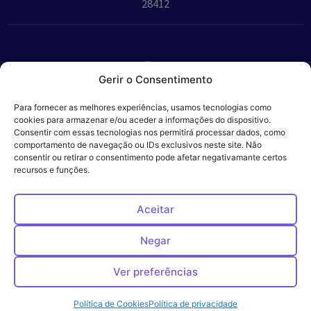
28412
Gerir o Consentimento
Parceiros:
Para fornecer as melhores experiências, usamos tecnologias como
cookies para armazenar e/ou aceder a informações do dispositivo.
Consentir com essas tecnologias nos permitirá processar dados, como
comportamento de navegação ou IDs exclusivos neste site. Não
consentir ou retirar o consentimento pode afetar negativamante certos
Veros – Hospital
recursos e funções.
Política de
Cookies
Código
Privacidade
de
Veterinário – ©
Conduta
Ética
2024
Aceitar
Negar
Ver preferências
Política de Cookies
Política de privacidade