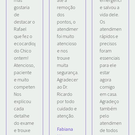
gostaria
remoção
e salvou a
de
dos
vida dele.
destacar o
pontos, o
Os
Rafael
atendimento
atendimentos
que fez o
foi muito
rápidos e
ecocardiograma
atencioso
precisos
do Chico
e nos
foram
ontem!
trouxe
essenciais
Atencioso,
muita
para ele
paciente
segurança.
estar
e muito
Agradecemos
agora
competente.
ao Dr.
comigo
Nos
Ricardo
em casa.
explicou
por todo
Agradeço
cada
cuidado e
também
detalhe
atenção.
pelo
do exame
atendimento
Fabiana
e trouxe
de todos