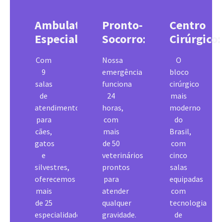
Ambulatório
Pronto-
Centro
Especializado:
Socorro:
Cirúrgico:
Com
Nossa
O
9
emergência
bloco
salas
funciona
cirúrgico
de
24
mais
atendimento
horas,
moderno
para
com
do
cães,
mais
Brasil,
gatos
de 50
com
e
veterinários
cinco
silvestres,
prontos
salas
oferecemos
para
equipadas
mais
atender
com
de 25
qualquer
tecnologia
especialidades,
gravidade.
de