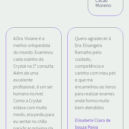
Cacau
Moreno
A Dra. Viviane é a
Quero agradecer à
melhor ortopedista
Dra. Elisangela
do mundo. Examinou
Ramalho pelo
cada ossinho da
cuidado,
Crystal na 1ª consulta.
competência e
Além de uma
carinho com meu pet
excelente
e que me
profissional, é um ser
encaminhou ao Veros
humano incrível.
para realizar exames
Como a Crystal
onde fomos muito
estava com muito
bem atendidos.
medo, ela pediu para
Elisabete Claro de
eu sentar no chão
Souza Paiva
para ficar próxima da