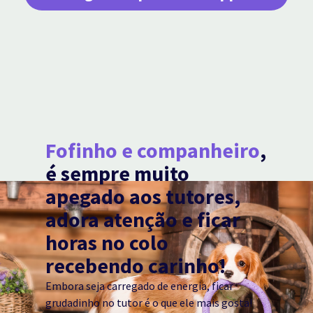
Fofinho e companheiro
,
é sempre muito
apegado aos tutores,
adora atenção e ficar
horas no colo
recebendo carinho!
Embora seja carregado de energia, ficar
grudadinho no tutor é o que ele mais gosta!