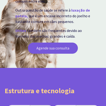
comum entre eles.
Outra questão de saúde se refere à
luxação de
patela,
que é um encaixe incorreto do joelho e
bastante comum em cães pequenos.
Otites
também são frequentes devido ao
formato das orelhas: grandes e caída.
Agende sua consulta
Estrutura e tecnologia