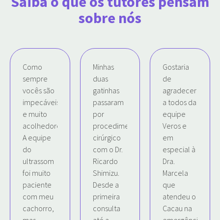
Saiba o que os tutores pensam
sobre nós
Como
Minhas
Gostaria
sempre
duas
de
vocês são
gatinhas
agradecer
impecáveis
passaram
a todos da
e muito
por
equipe
acolhedores.
procedimento
Veros e
A equipe
cirúrgico
em
do
com o Dr.
especial à
ultrassom
Ricardo
Dra.
foi muito
Shimizu.
Marcela
paciente
Desde a
que
com meu
primeira
atendeu o
cachorro,
consulta
Cacau na
mas
até a
emergência