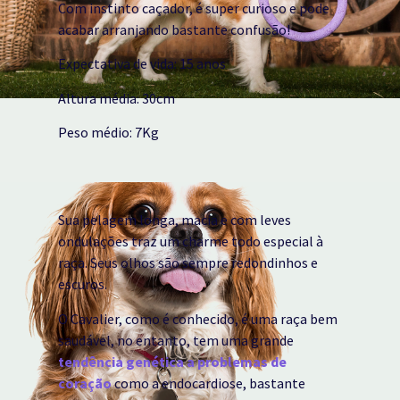
Com instinto caçador, é super curioso e pode
acabar arranjando bastante confusão!
Expectativa de vida: 15 anos
Altura média: 30cm
Peso médio: 7Kg
Sua pelagem longa, macia e com leves
ondulações traz um charme todo especial à
raça. Seus olhos são sempre redondinhos e
escuros.
O Cavalier, como é conhecido, é uma raça bem
saudável, no entanto, tem uma grande
tendência genética a problemas de
coração
como a endocardiose, bastante