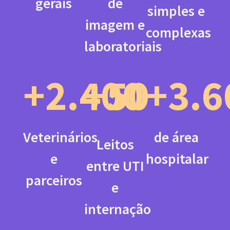
gerais
de
simples e
imagem e
complexas
laboratoriais
+2.400
+50
+3.6
Veterinários
de área
Leitos
e
hospitalar
entre UTI
parceiros
e
internação