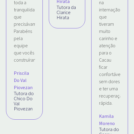
Hirata
toda a
na
Tutora da
tranquilidade
internação
Clarice
que
que
Hirata
precisávamos!
tiveram
Parabéns
muito
pela
carinho e
equipe
atenção
que vocês
para o
construíram!
Cacau
ficar
Priscila
confortável,
Do Val
sem dores
Piovezan
e ter uma
Tutora do
recuperação
Chico Do
rápida.
Val
Piovezan
Kamila
Moreno
Tutora do