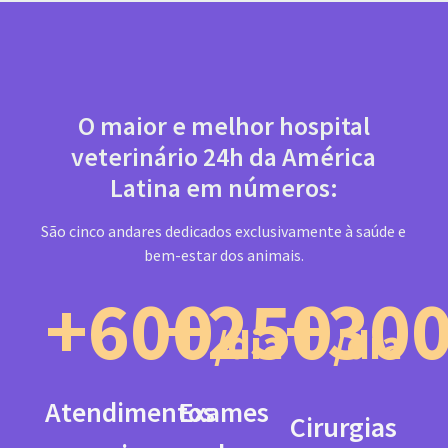
O maior e melhor hospital
veterinário 24h da América
Latina em números:
São cinco andares dedicados exclusivamente à saúde e
bem-estar dos animais.
+600
+250
+30
/dia
/dia
Atendimentos
Exames
Cirurgias