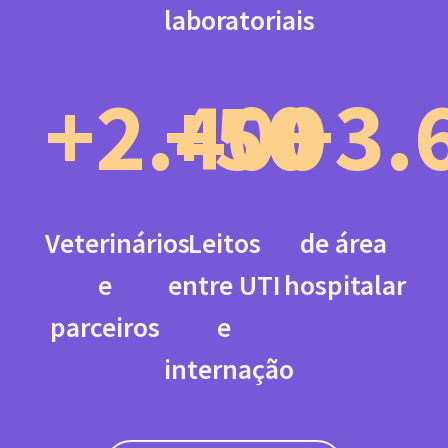
laboratoriais
+2.400
+50
+3.
de área
Veterinários
Leitos
hospitalar
e
entre UTI
parceiros
e
internação