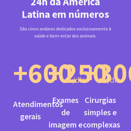
24h da América
Latina em números
São cinco andares dedicados exclusivamente à
saúde e bem-estar dos animais.
+600
+250
+30
/dia
/dia
Exames
Cirurgias
Atendimentos
de
simples e
gerais
imagem e
complexas