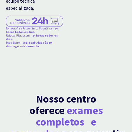
equipe técnica
especializada.
Tomografia e Ressonânica Magnética –
24
horas todos os dias.
Raio-x e Ultrassom –
24 horas todos os
dias.
Eco e Eletro –
seg a sab, das 8 às 19 –
domingo sob demanda
Nosso centro
oferece
exames
completos e